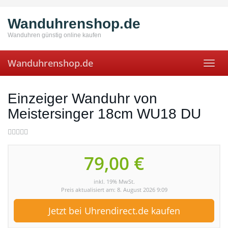
Skip
to
Wanduhrenshop.de
main
content
Wanduhren günstig online kaufen
Wanduhrenshop.de
Toggl
navig
Einzeiger Wanduhr von
Meistersinger 18cm WU18 DU
79,00 €
inkl. 19% MwSt.
Preis aktualisiert am: 8. August 2026 9:09
Jetzt bei Uhrendirect.de kaufen